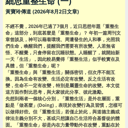
細思重整生命 (一)
黃寶玲傳道 (2026年8月2日文章)
不經不覺，2026年已過了7個月，近日思想年題「重整生
命」這部分，到底甚麼是「重整生命」？ 年初一篇周刊文
章曾談及，神可以藉着環境、周遭發生的人和事，光照我
們生命，喚醒我們，提醒我們需要有所改變。人若無省
悟、不醒覺，只會停留在沉睡狀態。人睡醒了，就開始新
一天「生活」，因此較易覺得「重整生活」似乎較實在及
具體，但「重整生命」呢？
「重整生命」與「重整生活」關係密切，但次序不能互
換。因為生命有改變、生活必定有改變。反之生活有改
變，生命不一定有改變，特別是屬靈生命的改變。本文從
這方面作對比思考，與大家彼此分享、彼此激勵。
先想到兩者一個核心分別，「重整生活」是外在層面，重
點是「做甚麼」(Doing)，表現於改變行為及習慣，怎樣可
以做得好些。但「重整生活」若僅止於此，與道德主義或
律法主義分別不大，甚或只想讓自己生活符合基督徒的體
面。「重整生命」卻是內在力量帶動外在改變，重點在於